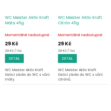
WC Meister Aktiv Kraft
WC Meister Aktiv Kraft
Máta 45g
Citrón 45g
Momentálně nedostupné
Momentálně nedostupné
29 Kč
29 Kč
Měrná
Měrná
29 Kč / 1 ks
29 Kč / 1 ks
cena:
cena:
DETAIL
DETAIL
WC Meister Aktiv Kraft
WC Meister Aktiv Kraft
čisticí závěs do WC s vůní
čisticí závěs do WC s vůní
máty.
citrónů.