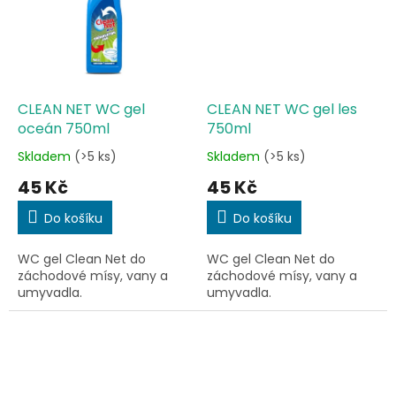
CLEAN NET WC gel
CLEAN NET WC gel les
oceán 750ml
750ml
Skladem
(>5 ks)
Skladem
(>5 ks)
Průměrné
Průměrné
hodnocení
hodnocení
45 Kč
45 Kč
produktu
produktu
je
je
Do košíku
Do košíku
5,0
5,0
z
z
WC gel Clean Net do
WC gel Clean Net do
5
5
záchodové mísy, vany a
záchodové mísy, vany a
hvězdiček.
hvězdiček.
umyvadla.
umyvadla.