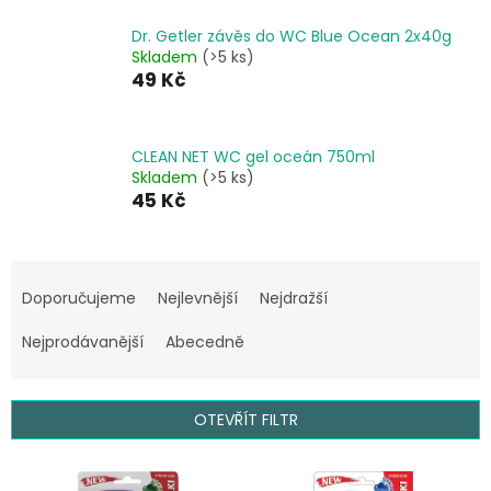
Dr. Getler závěs do WC Blue Ocean 2x40g
Skladem
(>5 ks)
49 Kč
CLEAN NET WC gel oceán 750ml
Skladem
(>5 ks)
45 Kč
Ř
a
Doporučujeme
Nejlevnější
Nejdražší
z
e
Nejprodávanější
Abecedně
n
í
p
OTEVŘÍT FILTR
r
o
V
d