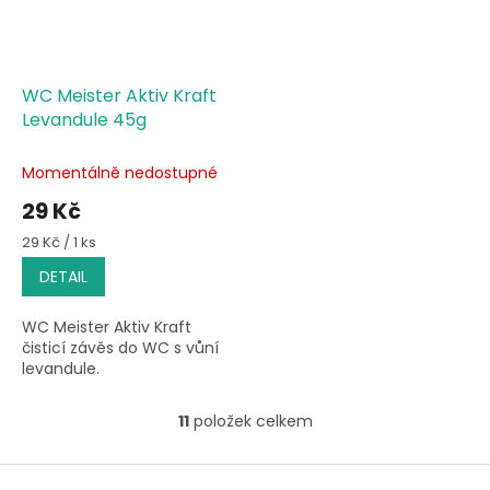
WC Meister Aktiv Kraft
Levandule 45g
Momentálně nedostupné
29 Kč
Měrná
29 Kč / 1 ks
cena:
DETAIL
WC Meister Aktiv Kraft
čisticí závěs do WC s vůní
levandule.
11
položek celkem
O
v
l
Z