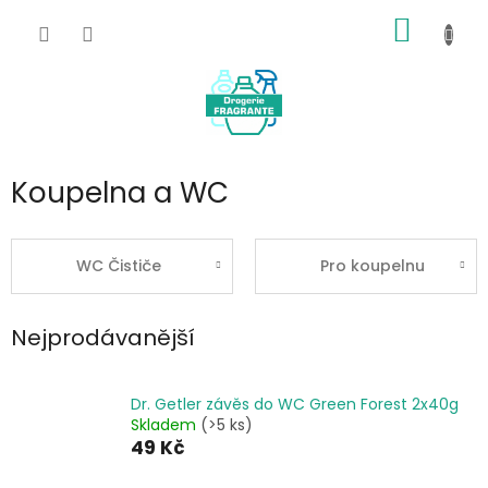
Přejít
NÁKUP
na
obsah
KOŠÍK
Koupelna a WC
WC Čističe
Pro koupelnu
Nejprodávanější
Dr. Getler závěs do WC Green Forest 2x40g
Skladem
(>5 ks)
49 Kč