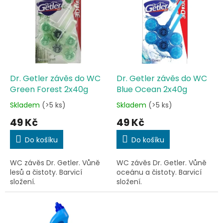
ý
u
p
k
i
t
s
ů
p
r
o
d
Dr. Getler závěs do WC
Dr. Getler závěs do WC
u
Green Forest 2x40g
Blue Ocean 2x40g
k
Skladem
(>5 ks)
Skladem
(>5 ks)
Průměrné
Průměrné
t
hodnocení
hodnocení
49 Kč
49 Kč
ů
produktu
produktu
je
je
Do košíku
Do košíku
5,0
4,8
z
z
WC závěs Dr. Getler. Vůně
WC závěs Dr. Getler. Vůně
5
5
lesů a čistoty. Barvicí
oceánu a čistoty. Barvicí
hvězdiček.
hvězdiček.
složení.
složení.