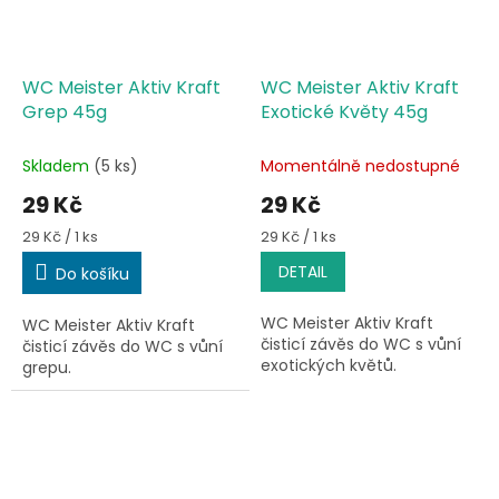
WC Meister Aktiv Kraft
WC Meister Aktiv Kraft
Grep 45g
Exotické Květy 45g
Skladem
(5 ks)
Momentálně nedostupné
29 Kč
29 Kč
Měrná
Měrná
29 Kč / 1 ks
29 Kč / 1 ks
cena:
cena:
DETAIL
Do košíku
WC Meister Aktiv Kraft
WC Meister Aktiv Kraft
čisticí závěs do WC s vůní
čisticí závěs do WC s vůní
exotických květů.
grepu.