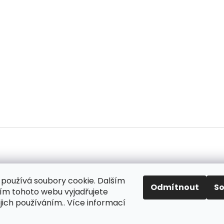
používá soubory cookie. Dalším
ok
Odmítnout
S
m tohoto webu vyjadřujete
ejich používáním.. Více informací