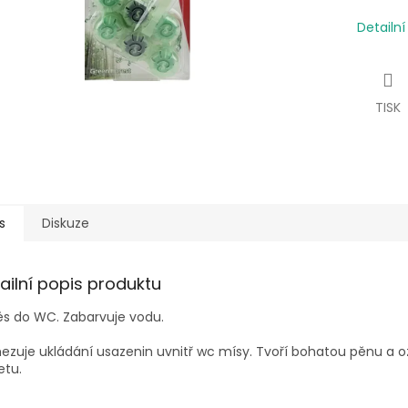
Detailn
TISK
s
Diskuze
ailní popis produktu
s do WC. Zabarvuje vodu.
zuje ukládání usazenin uvnitř wc mísy. Tvoří bohatou pěnu a o
etu.