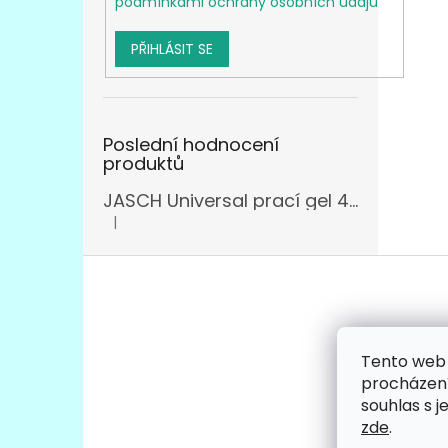
podmínkami ochrany osobních údajů
PŘIHLÁSIT SE
Poslední hodnocení
produktů
JASCH Universal prací gel 4,305l
|
Hodnocení produktu je 3 z 5 hvězdiček.
Z
á
p
a
t
Tento web 
Facebo
í
procházení
souhlas s j
zde
.