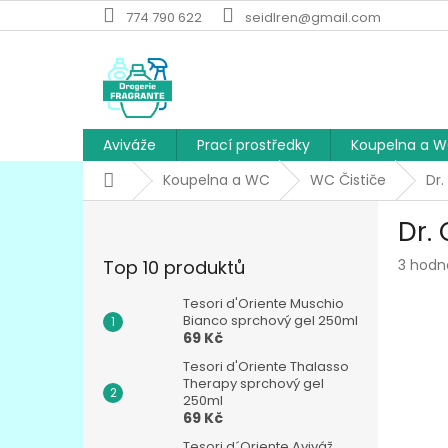
Přejít
774 790 622
seidlren@gmail.com
na
obsah
Aviváže
Prací prostředky
Koupelna a 
Domů
Koupelna a WC
WC Čističe
Dr
P
Dr.
o
s
Průmě
Top 10 produktů
3 hodn
t
hodnoc
r
produk
Tesori d'Oriente Muschio
a
Bianco sprchový gel 250ml
je
69 Kč
n
5,0
z
n
Tesori d'Oriente Thalasso
5
í
Therapy sprchový gel
hvězdič
250ml
p
69 Kč
a
Tesori d´Oriente Aviváž