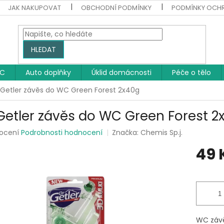
JAK NAKUPOVAT
OBCHODNÍ PODMÍNKY
PODMÍNKY OCH
HLEDAT
WC
Auto doplňky
Úklid domácnosti
Péče o tělo
. Getler závěs do WC Green Forest 2x40g
 Getler závěs do WC Green Forest 2
rné
ocení
Podrobnosti hodnocení
Značka:
Chemis Sp.j.
ení
49 
tu
Měrná
cena:
ek.
WC závěs