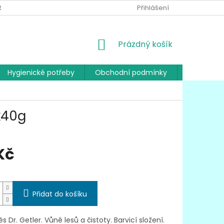
RANY OSOBNÍCH ÚDAJŮ
Přihlášení
NÁKUPNÍ
Prázdný košík
KOŠÍK
Hygienické potřeby
Obchodní podmínky
Kontakty
x40g
Kč
Přidat do košíku
 Dr. Getler. Vůně lesů a čistoty. Barvicí složení.