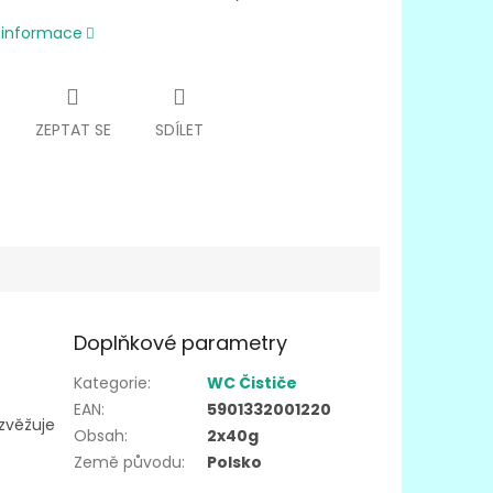
í informace
ZEPTAT SE
SDÍLET
Doplňkové parametry
Kategorie
:
WC Čističe
EAN
:
5901332001220
zvěžuje
Obsah
:
2x40g
Země původu
:
Polsko