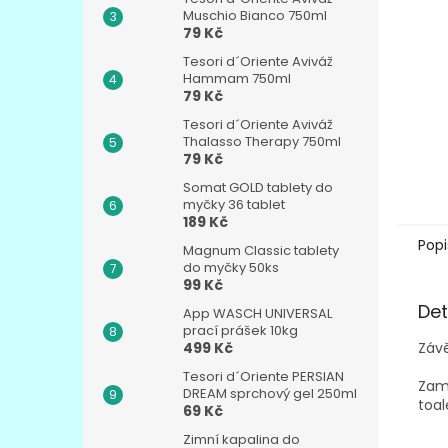
n
Muschio Bianco 750ml
e
79 Kč
l
Tesori d´Oriente Aviváž
Hammam 750ml
79 Kč
Tesori d´Oriente Aviváž
Thalasso Therapy 750ml
79 Kč
Somat GOLD tablety do
myčky 36 tablet
189 Kč
Popi
Magnum Classic tablety
do myčky 50ks
99 Kč
Det
App WASCH UNIVERSAL
prací prášek 10kg
Závě
499 Kč
Tesori d´Oriente PERSIAN
Zame
DREAM sprchový gel 250ml
toal
69 Kč
Zimní kapalina do