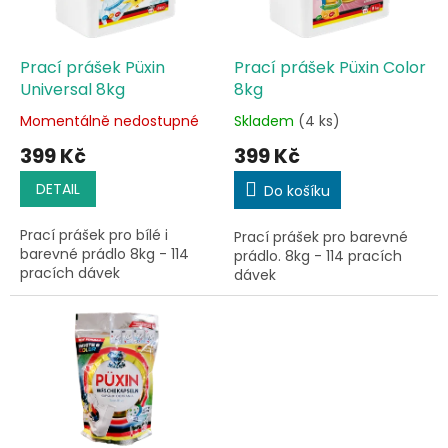
p
r
o
d
Prací prášek Püxin
Prací prášek Püxin Color
u
Universal 8kg
8kg
k
Momentálně nedostupné
Skladem
(4 ks)
Průměrné
Průměrné
t
hodnocení
hodnocení
399 Kč
399 Kč
ů
produktu
produktu
je
je
DETAIL
Do košíku
5,0
4,5
z
z
Prací prášek pro bílé i
Prací prášek pro barevné
5
5
barevné prádlo 8kg - 114
prádlo. 8kg - 114 pracích
hvězdiček.
hvězdiček.
pracích dávek
dávek