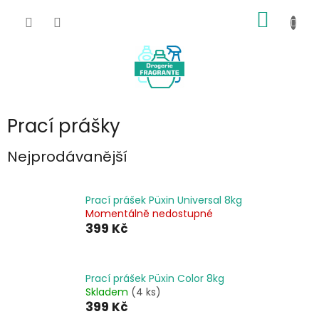
Přejít
NÁKUP
na
obsah
KOŠÍK
Prací prášky
Nejprodávanější
Prací prášek Püxin Universal 8kg
Momentálně nedostupné
399 Kč
Prací prášek Püxin Color 8kg
Skladem
(4 ks)
399 Kč