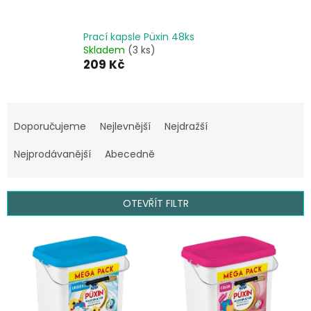
Prací kapsle Püxin 48ks
Skladem
(3 ks)
209 Kč
Ř
a
Doporučujeme
Nejlevnější
Nejdražší
z
e
Nejprodávanější
Abecedně
n
í
p
OTEVŘÍT FILTR
r
o
V
d
ý
u
p
k
i
t
s
ů