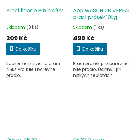
Prací kapsle Püxin 48ks
App WASCH UNIVERSAL
prací prášek 10kg
Skladem
(3 ks)
Skladem
(1 ks)
Průměrné
Průměrné
hodnocení
hodnocení
209 Kč
499 Kč
produktu
produktu
je
je
Do košíku
Do košíku
3,4
3,7
z
z
Kapsle sensitive na praní
Prací prášek pro barevné i
5
5
48ks Pro bílé i barevné
bílé prádlo. Účinný i při
hvězdiček.
hvězdiček.
prádlo.
nízkých teplotách.
Deluxe ENZO
ENZO Deluxe