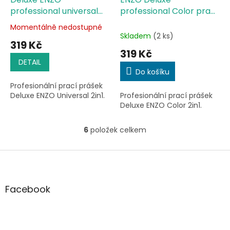
professional universal
professional Color prací
prací prášek 7,1kg
prášek 7,1kg
Momentálně nedostupné
Průměrné
Skladem
(2 ks)
hodnocení
319 Kč
produktu
319 Kč
je
DETAIL
3,5
Do košíku
z
Profesionální prací prášek
5
Deluxe ENZO Universal 2in1.
Profesionální prací prášek
hvězdiček.
Deluxe ENZO Color 2in1.
6
položek celkem
O
v
l
Z
á
á
d
p
a
a
Facebook
c
t
í
í
p
r