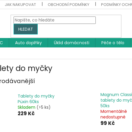
JAK NAKUPOVAT
OBCHODNÍ PODMÍNKY
PODMÍNKY OCH
HLEDAT
WC
Auto doplňky
Úklid domácnosti
Péče o tělo
lety do myčky
rodávanější
Magnum Class
Tablety do myčky
tablety do myč
Püxin 60ks
50ks
Skladem
(>5 ks)
Momentálně
229 Kč
nedostupné
99 Kč