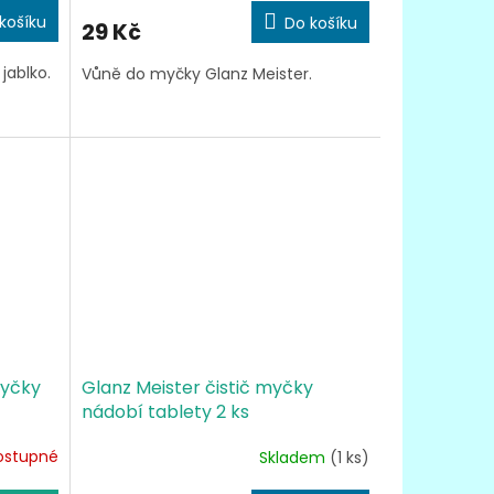
košíku
Do košíku
29 Kč
jablko.
Vůně do myčky Glanz Meister.
myčky
Glanz Meister čistič myčky
nádobí tablety 2 ks
ostupné
Skladem
(1 ks)