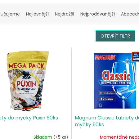
ručujeme
Nejlevnější
Nejdražší
Nejprodávanější
Abeced
OTEVŘÍT FILTR
ety do myčky Püxin 60ks
Magnum Classic tablety d
myčky 50ks
Skladem
(>5 ks)
Momentálně ned
ěrné