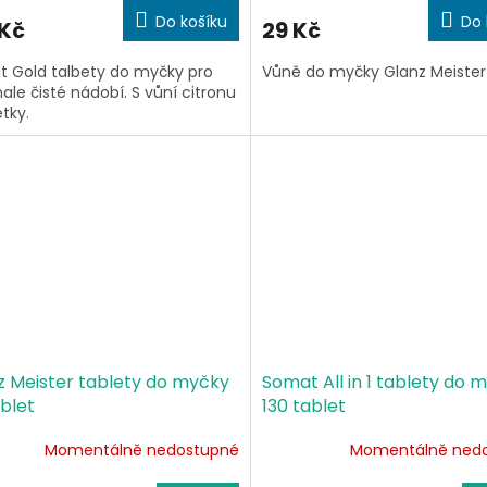
Do košíku
Do 
 Kč
29 Kč
 Gold talbety do myčky pro
Vůně do myčky Glanz Meister 
ale čisté nádobí. S vůní citronu
etky.
z Meister tablety do myčky
Somat All in 1 tablety do 
blet
130 tablet
Momentálně nedostupné
Momentálně ned