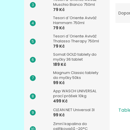
n
Muschio Bianco 750ml
Ř
e
79 Kč
a
l
Dopo
z
Tesori d´Oriente Aviváž
Hammam 750ml
e
79 Kč
n
Tesori d´Oriente Aviváž
í
Thalasso Therapy 750ml
p
79 Kč
V
r
ý
Somat GOLD tablety do
o
p
myčky 36 tablet
d
189 Kč
i
u
s
Magnum Classic tablety
k
do myčky 50ks
p
t
99 Kč
r
ů
o
App WASCH UNIVERSAL
prací prášek 10kg
d
499 Kč
u
Tabl
CLEAN NET Universal 3l
k
99 Kč
t
ů
Zimní kapalina do
ostřikovačů -20°C
Prům