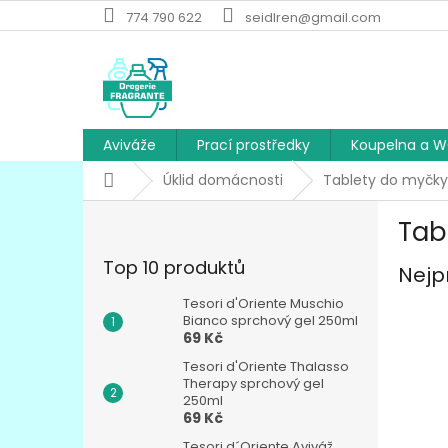
Přejít
774 790 622
seidlren@gmail.com
na
obsah
Aviváže
Prací prostředky
Koupelna a 
Domů
Úklid domácnosti
Tablety do myčky
P
Tab
o
s
Top 10 produktů
Nejp
t
r
Tesori d'Oriente Muschio
a
Bianco sprchový gel 250ml
69 Kč
n
n
Tesori d'Oriente Thalasso
í
Therapy sprchový gel
250ml
p
69 Kč
a
Tesori d´Oriente Aviváž