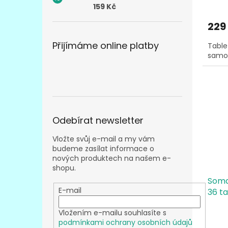
159 Kč
hodn
produ
229
je
3,0
Přijímáme online platby
Table
z
samor
5
hvězd
Odebírat newsletter
Vložte svůj e-mail a my vám
budeme zasílat informace o
nových produktech na našem e-
shopu.
Soma
E-mail
36 ta
Vložením e-mailu souhlasíte s
podmínkami ochrany osobních údajů