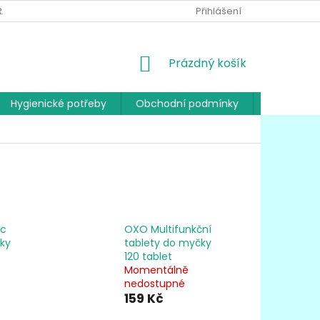
RANY OSOBNÍCH ÚDAJŮ
Přihlášení
NÁKUPNÍ
Prázdný košík
KOŠÍK
Hygienické potřeby
Obchodní podmínky
Kontakty
ic
OXO Multifunkční
ky
tablety do myčky
120 tablet
Momentálně
nedostupné
159 Kč