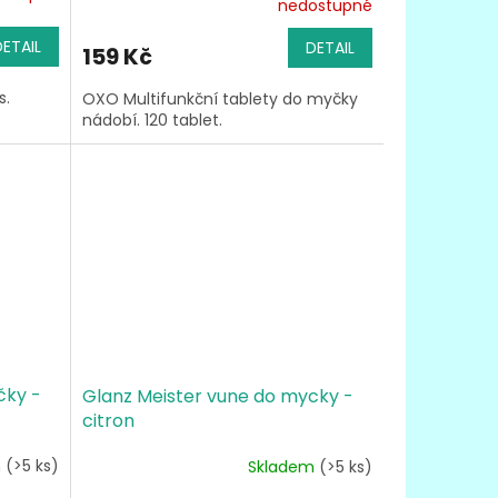
nedostupné
hodnocení
produktu
DETAIL
DETAIL
159 Kč
je
3,9
ks.
OXO Multifunkční tablety do myčky
z
nádobí. 120 tablet.
5
hvězdiček.
čky -
Glanz Meister vune do mycky -
citron
m
(>5 ks)
Skladem
(>5 ks)