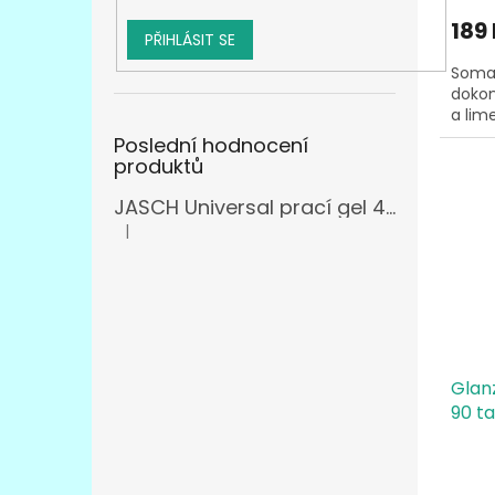
189
PŘIHLÁSIT SE
Somat
dokon
a lim
Poslední hodnocení
produktů
JASCH Universal prací gel 4,305l
|
Hodnocení produktu je 3 z 5 hvězdiček.
Glan
90 ta