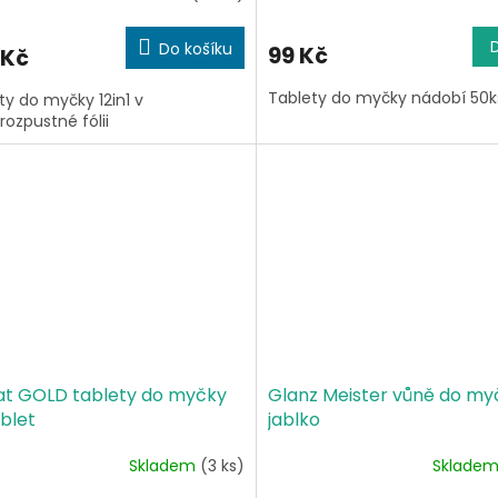
ocení
ktu
Do košíku
99 Kč
 Kč
Tablety do myčky nádobí 50
ty do myčky 12in1 v
ozpustné fólii
iček.
t GOLD tablety do myčky
Glanz Meister vůně do my
blet
jablko
Skladem
(3 ks)
Sklade