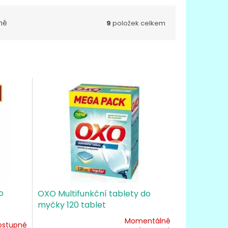
ně
9
položek celkem
o
OXO Multifunkční tablety do
myčky 120 tablet
Momentálně
ostupné
Průměrné