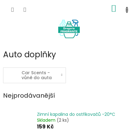
Přejít
NÁKUP
na
obsah
KOŠÍK
Auto doplňky
Car Scents -
vůně do auta
Nejprodávanější
Zimní kapalina do ostřikovačů -20°C
Skladem
(2 ks)
159 Kč