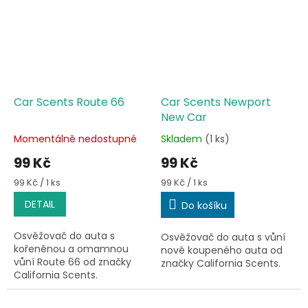
Car Scents Route 66
Car Scents Newport
New Car
Momentálně nedostupné
Skladem
(1 ks)
Průměrné
Průměrné
hodnocení
hodnocení
99 Kč
99 Kč
produktu
produktu
je
je
Měrná
Měrná
99 Kč / 1 ks
99 Kč / 1 ks
5,0
5,0
cena:
cena:
DETAIL
Do košíku
z
z
5
5
hvězdiček.
hvězdiček.
Osvěžovač do auta s
Osvěžovač do auta s vůní
kořeněnou a omamnou
nově koupeného auta od
vůní Route 66 od značky
značky California Scents.
California Scents.