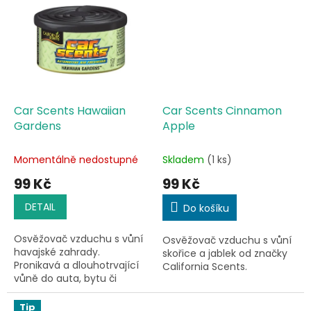
Car Scents Hawaiian
Car Scents Cinnamon
Gardens
Apple
Momentálně nedostupné
Skladem
(1 ks)
99 Kč
99 Kč
DETAIL
Do košíku
Osvěžovač vzduchu s vůní
Osvěžovač vzduchu s vůní
havajské zahrady.
skořice a jablek od značky
Pronikavá a dlouhotrvající
California Scents.
vůně do auta, bytu či
kanceláře.
Tip