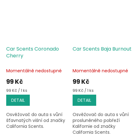
Car Scents Coronado
Car Scents Baja Burnout
Cherry
Momentálně nedostupné
Momentálně nedostupné
99 Kč
99 Kč
Měrná
Měrná
99 Kč / 1 ks
99 Kč / 1 ks
cena:
cena:
DETAIL
DETAIL
Osvěžovač do auta s vůní
Osvěžovač do auta s vůní
šťavnatých višní od značky
prosluněného pobřeží
California Scents.
Kalifornie od značky
California Scents.