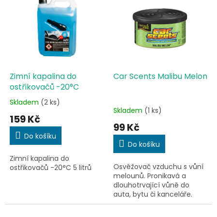
ý
u
p
k
i
t
s
ů
p
r
o
d
Zimní kapalina do
Car Scents Malibu Melon
u
ostřikovačů -20°C
k
Skladem
(2 ks)
Průměrné
t
Skladem
(1 ks)
hodnocení
159 Kč
ů
produktu
99 Kč
je
Do košíku
5,0
Do košíku
z
Zimní kapalina do
5
Osvěžovač vzduchu s vůní
ostřikovačů -20°C 5 litrů
hvězdiček.
melounů. Pronikavá a
dlouhotrvající vůně do
auta, bytu či kanceláře.