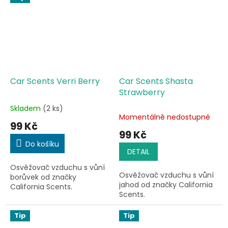
Car Scents Verri Berry
Car Scents Shasta
Strawberry
Skladem
(2 ks)
Průměrné
Momentálně nedostupné
hodnocení
99 Kč
produktu
99 Kč
je
Do košíku
5,0
DETAIL
z
Osvěžovač vzduchu s vůní
5
Osvěžovač vzduchu s vůní
borůvek od značky
hvězdiček.
jahod od značky California
California Scents.
Scents.
Tip
Tip