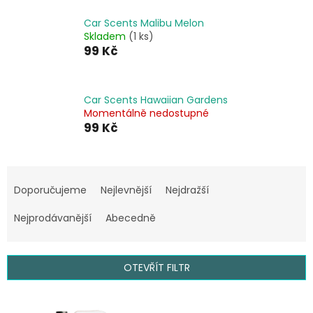
Car Scents Malibu Melon
Skladem
(1 ks)
99 Kč
Car Scents Hawaiian Gardens
Momentálně nedostupné
99 Kč
Ř
a
Doporučujeme
Nejlevnější
Nejdražší
z
e
Nejprodávanější
Abecedně
n
í
p
OTEVŘÍT FILTR
r
o
V
d