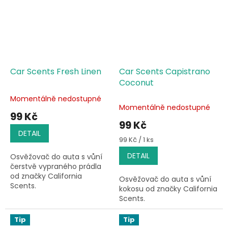
Car Scents Fresh Linen
Car Scents Capistrano
Coconut
Momentálně nedostupné
Průměrné
Momentálně nedostupné
hodnocení
99 Kč
produktu
99 Kč
je
DETAIL
5,0
Měrná
99 Kč / 1 ks
cena:
z
DETAIL
Osvěžovač do auta s vůní
5
čerstvě vypraného prádla
hvězdiček.
od značky California
Osvěžovač do auta s vůní
Scents.
kokosu od značky California
Scents.
Tip
Tip