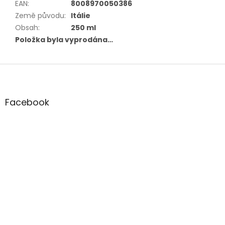
EAN
:
8008970050386
Země původu
:
Itálie
Obsah
:
250 ml
Položka byla vyprodána…
Z
á
p
a
Facebook
t
í