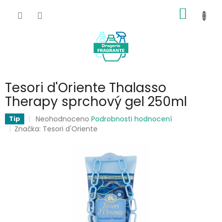
Přejít
NÁKUP
na
obsah
KOŠÍK
Tesori d'Oriente Thalasso
Therapy sprchový gel 250ml
Průměrné
Neohodnoceno
Podrobnosti hodnocení
Tip
hodnocení
Značka:
Tesori d'Oriente
produktu
je
0,0
z
5
hvězdiček.