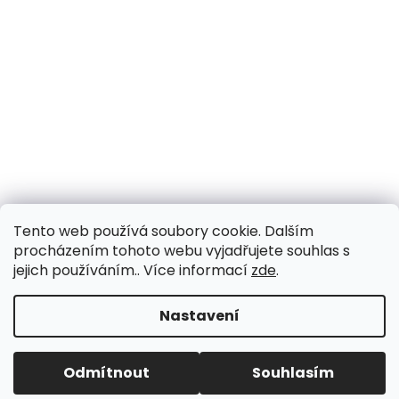
Tento web používá soubory cookie. Dalším
procházením tohoto webu vyjadřujete souhlas s
jejich používáním.. Více informací
zde
.
Vytvořil Shoptet
Nastavení
Copyright 2026
Drogerie Fragrante
. Všechna práva
Odmítnout
Souhlasím
vyhrazena.
Upravit nastavení cookies