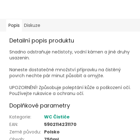
Popis
Diskuze
Detailní popis produktu
Snadno odstraňuje nečistoty, vodní kámen a jiné druhy
usazenin.
Naneste dostatečné množství přípravku na čistěný
povrch nechte pár minut působit a omyjte.
UPOZORNĚNÍ! Způsobuje poleptání kůže a poškození očí.
Používejte rukavice a ochranu očí.
Doplňkové parametry
Kategorie
:
WC Čističe
EAN
:
5902114231170
Země původu
:
Polsko
Obsah
:
750ml