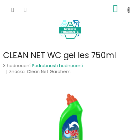
Přejít
NÁKUP
na
obsah
KOŠÍK
CLEAN NET WC gel les 750ml
Průměrné
3 hodnocení
Podrobnosti hodnocení
hodnocení
Značka:
Clean Net Garchem
produktu
je
5,0
z
5
hvězdiček.