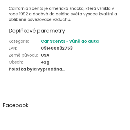
California Scents je americká značka, která vznikla v
roce 1992 a dodává do celého světa vysoce kvalitní a
oblíbené osvěžovače vzduchu.
Doplňkové parametry
Kategorie
:
Car Scents - vůně do auta
EAN
:
091400032753
Země původu
:
USA
Obsah
:
42g
Položka byla vyprodána…
Z
á
p
a
Facebook
t
í