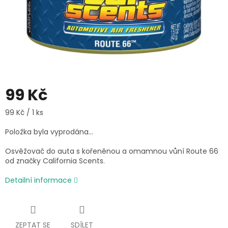
99 Kč
Měrná
99 Kč / 1 ks
cena:
Položka byla vyprodána…
Osvěžovač do auta s kořeněnou a omamnou vůní Route 66
od značky California Scents.
Detailní informace
ZEPTAT SE
SDÍLET