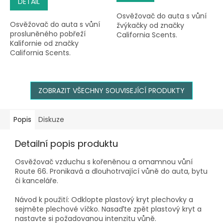
DETAIL
5
hvězdiček.
Osvěžovač do auta s vůní
Osvěžovač do auta s vůní
žvýkačky od značky
prosluněného pobřeží
California Scents.
Kalifornie od značky
California Scents.
ZOBRAZIT VŠECHNY SOUVISEJÍCÍ PRODUKTY
Popis
Diskuze
Detailní popis produktu
Osvěžovač vzduchu s kořeněnou a omamnou vůní
Route 66. Pronikavá a dlouhotrvající vůně do auta, bytu
či kanceláře.
Návod k použití: Odklopte plastový kryt plechovky a
sejměte plechové víčko. Nasaďte zpět plastový kryt a
nastavte si požadovanou intenzitu vůně.