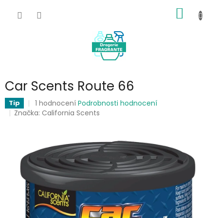
Přejít
NÁKUP
na
obsah
KOŠÍK
Car Scents Route 66
Průměrné
1 hodnocení
Podrobnosti hodnocení
Tip
hodnocení
Značka:
California Scents
produktu
je
5,0
z
5
hvězdiček.