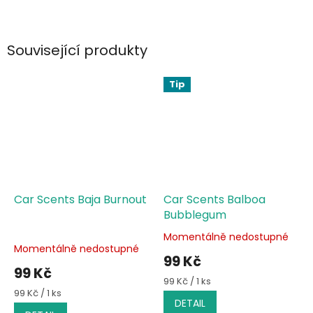
Související produkty
Tip
Car Scents Baja Burnout
Car Scents Balboa
Bubblegum
Momentálně nedostupné
Průměrné
Momentálně nedostupné
hodnocení
99 Kč
produktu
99 Kč
je
Měrná
99 Kč / 1 ks
4,5
Měrná
cena:
99 Kč / 1 ks
DETAIL
cena:
z