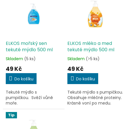
r
p
o
i
d
s
u
p
k
r
t
o
ů
d
ELKOS mořský sen
ELKOS mléko a med
u
tekuté mýdlo 500 ml
tekuté mýdlo 500 ml
k
Skladem
(5 ks)
Skladem
(>5 ks)
Průměrné
Průměrné
t
hodnocení
hodnocení
49 Kč
49 Kč
ů
produktu
produktu
je
je
Do košíku
Do košíku
5,0
5,0
z
z
Tekuté mýdlo s
Tekuté mýdlo s pumpičkou.
5
5
pumpičkou. Svěží vůně
Obsahuje mléčné proteiny.
hvězdiček.
hvězdiček.
moře.
Krásně voní po medu.
Tip