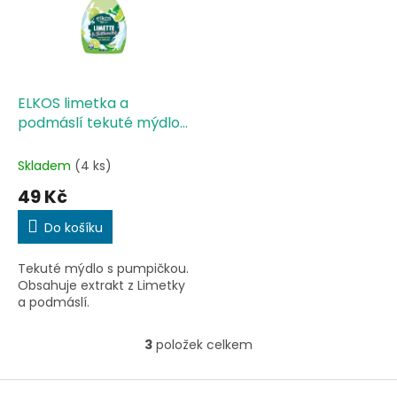
ELKOS limetka a
podmáslí tekuté mýdlo
500 ml
Skladem
(4 ks)
49 Kč
Do košíku
Tekuté mýdlo s pumpičkou.
Obsahuje extrakt z Limetky
a podmáslí.
3
položek celkem
O
v
l
Z