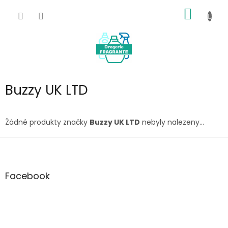
Přejít
NÁKUP
na
obsah
KOŠÍK
Buzzy UK LTD
Žádné produkty značky
Buzzy UK LTD
nebyly nalezeny...
Z
á
p
a
Facebook
t
í