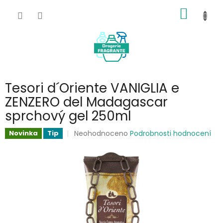
Přejít
NÁKUP
na
obsah
KOŠÍK
Tesori d´Oriente VANIGLIA e
ZENZERO del Madagascar
sprchový gel 250ml
Průměrné
Neohodnoceno
Podrobnosti hodnocení
Novinka
Tip
hodnocení
produktu
je
0,0
z
5
hvězdiček.