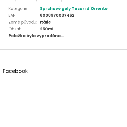
Kategorie
:
Sprchové gely Tesori d´Oriente
EAN
:
8008970037462
Země původu
:
Itálie
Obsah
:
250ml
Položka byla vyprodána…
Z
á
p
a
Facebook
t
í