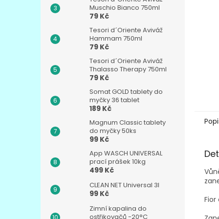
n
Muschio Bianco 750ml
e
79 Kč
l
Tesori d´Oriente Aviváž
Hammam 750ml
79 Kč
Tesori d´Oriente Aviváž
Thalasso Therapy 750ml
79 Kč
Somat GOLD tablety do
myčky 36 tablet
189 Kč
Popi
Magnum Classic tablety
do myčky 50ks
99 Kč
Det
App WASCH UNIVERSAL
prací prášek 10kg
499 Kč
Vůně
zan
CLEAN NET Universal 3l
99 Kč
Fior
Zimní kapalina do
ostřikovačů -20°C
Zane