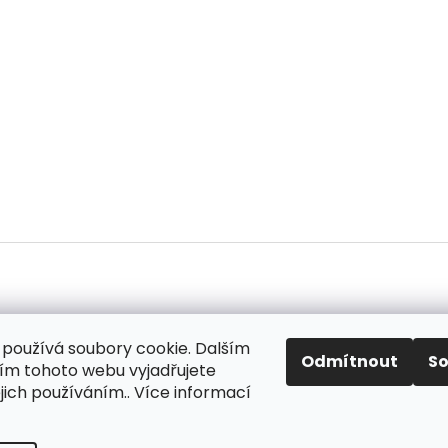
používá soubory cookie. Dalším
ok
Odmítnout
S
m tohoto webu vyjadřujete
ejich používáním.. Více informací