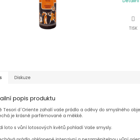
Detailn
TISK
s
Diskuze
ailní popis produktu
 Tesori d´Oriente zahalí vaše prádlo a oděvy do smyslného obje
echá je krásně parfémované a měkké.
 di loto s vůní lotosových květů pohladí Vaše smysly.
chává prádlo obklopené intenzivní a nezaměnitelnou vůní orien