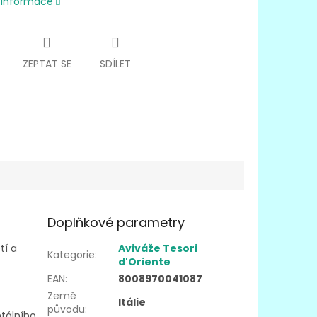
í informace
ZEPTAT SE
SDÍLET
Doplňkové parametry
tí a
Aviváže Tesori
Kategorie
:
d'Oriente
EAN
:
8008970041087
Země
Itálie
původu
:
tálního