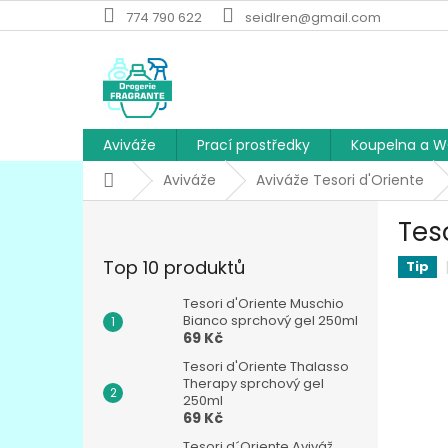
Přejít
774 790 622
seidlren@gmail.com
na
obsah
Aviváže
Prací prostředky
Koupelna a 
Domů
Aviváže
Aviváže Tesori d'Oriente
P
Tes
o
s
Top 10 produktů
Tip
t
r
Tesori d'Oriente Muschio
a
Bianco sprchový gel 250ml
69 Kč
n
n
Tesori d'Oriente Thalasso
í
Therapy sprchový gel
250ml
p
69 Kč
a
Tesori d´Oriente Aviváž