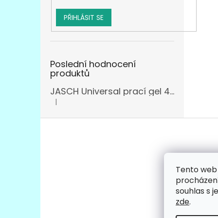
PŘIHLÁSIT SE
Poslední hodnocení
produktů
JASCH Universal prací gel 4,305l
|
Hodnocení produktu je 3 z 5 hvězdiček.
Z
á
p
a
t
Tento web 
Facebo
í
procházení
souhlas s j
zde
.