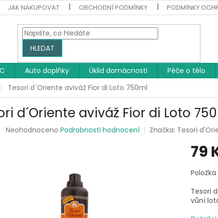
JAK NAKUPOVAT
OBCHODNÍ PODMÍNKY
PODMÍNKY OCH
HLEDAT
WC
Auto doplňky
Úklid domácnosti
Péče o tělo
Tesori d´Oriente aviváž Fior di Loto 750ml
ori d´Oriente aviváž Fior di Loto 75
Průměrné
Neohodnoceno
Podrobnosti hodnocení
Značka:
Tesori d'Ori
hodnocení
79 
produktu
je
0,0
Měrná
Položka
z
cena:
5
Tesori d
hvězdiček.
vůní lo