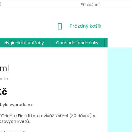
RANY OSOBNÍCH ÚDAJŮ
Přihlášení
NÁKUPNÍ
Prázdný košík
KOŠÍK
Hygienické potřeby
Obchodní podmínky
Kontakty
0ml
ente
Kč
 byla vyprodána…
´Oriente Fior di Loto aviváž 750ml (30 dávek) s
tosových květů.