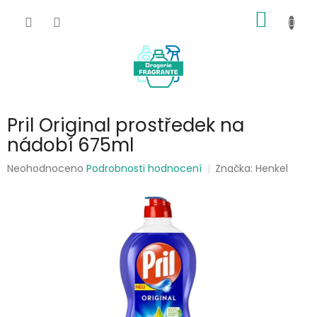
Přejít
NÁKUP
na
obsah
KOŠÍK
Pril Original prostředek na
nádobí 675ml
Průměrné
Neohodnoceno
Podrobnosti hodnocení
Značka:
Henkel
hodnocení
produktu
je
0,0
z
5
hvězdiček.