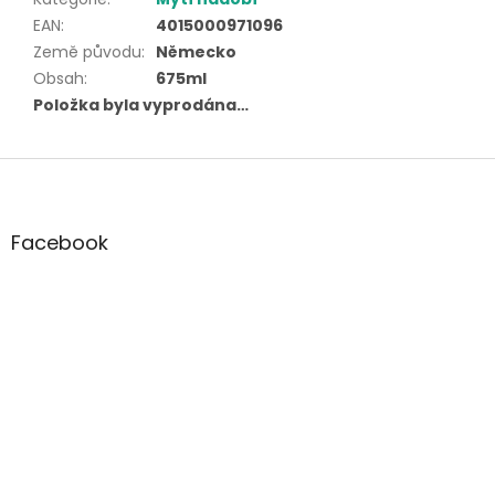
EAN
:
4015000971096
Země původu
:
Německo
Obsah
:
675ml
Položka byla vyprodána…
Z
á
p
a
Facebook
t
í