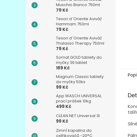
n
Muschio Bianco 750ml
e
79 Kč
l
Tesori d´Oriente Aviváž
Hammam 750ml
79 Kč
Tesori d´Oriente Aviváž
Thalasso Therapy 750ml
79 Kč
Somat GOLD tablety do
myčky 36 tablet
189 Kč
Popi
Magnum Classic tablety
do myčky 50ks
99 Kč
Det
App WASCH UNIVERSAL
prací prášek 10kg
Konc
499 Kč
talíř
CLEAN NET Universal 3l
99 Kč
Siln
Zimní kapalina do
Palm
ostřikovačů -20°C