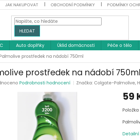
JAK NAKUPOVAT
OBCHODNÍ PODMÍNKY
PODMÍNKY OCH
HLEDAT
WC
Auto doplňky
Úklid domácnosti
Péče o tělo
Palmolive prostředek na nádobí 750ml
molive prostředek na nádobí 750m
rné
dnoceno
Podrobnosti hodnocení
Značka:
Colgate-Palmolive,
ení
59 
tu
Měrná
Položka
cena:
Palmoli
ek.
Detailn