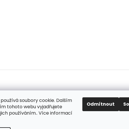
používá soubory cookie. Dalším
ok
Odmítnout
S
m tohoto webu vyjadřujete
ejich používáním.. Více informací