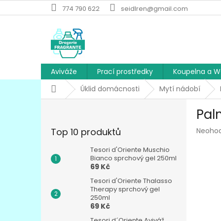
Přejít
774 790 622
seidlren@gmail.com
na
obsah
Aviváže
Prací prostředky
Koupelna a 
Domů
Úklid domácnosti
Mytí nádobí
P
Pal
o
s
Průmě
Top 10 produktů
Neoho
t
hodnoc
r
produk
Tesori d'Oriente Muschio
a
Bianco sprchový gel 250ml
je
69 Kč
n
0,0
z
n
Tesori d'Oriente Thalasso
5
í
Therapy sprchový gel
hvězdič
250ml
p
69 Kč
a
Tesori d´Oriente Aviváž