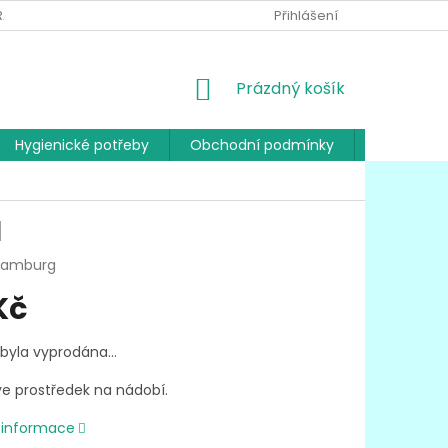
RANY OSOBNÍCH ÚDAJŮ
Přihlášení
NÁKUPNÍ
Prázdný košík
KOŠÍK
Hygienické potřeby
Obchodní podmínky
Kontakty
l
 Hamburg
Kč
 byla vyprodána…
ve prostředek na nádobí.
í informace