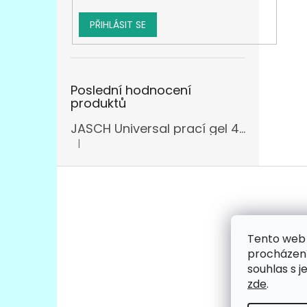
PŘIHLÁSIT SE
Poslední hodnocení
produktů
JASCH Universal prací gel 4,305l
|
Hodnocení produktu je 3 z 5 hvězdiček.
Z
á
p
a
t
Tento web 
Facebo
í
procházení
souhlas s j
zde
.