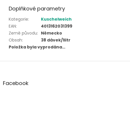
Doplňkové parametry
Kategorie
:
Kuschelweich
EAN
:
4013162031399
Země původu
:
Německo
Obsah
:
38 dávek/1litr
Položka byla vyprodána…
Z
á
p
a
Facebook
t
í