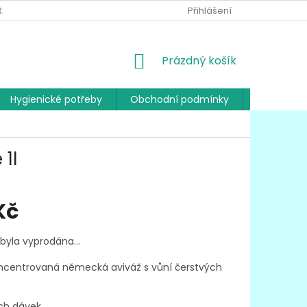
RANY OSOBNÍCH ÚDAJŮ
Přihlášení
NÁKUPNÍ
Prázdný košík
KOŠÍK
Hygienické potřeby
Obchodní podmínky
Kontakty
1l
Kč
 byla vyprodána…
oncentrovaná německá aviváž s vůní čerstvých
ch dávek.