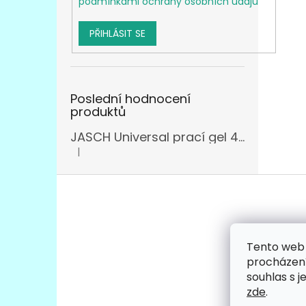
podmínkami ochrany osobních údajů
PŘIHLÁSIT SE
Poslední hodnocení
produktů
JASCH Universal prací gel 4,305l
|
Hodnocení produktu je 3 z 5 hvězdiček.
Z
á
p
a
t
Tento web 
Facebo
í
procházení
souhlas s j
zde
.