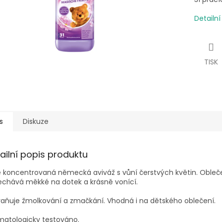
Detailn
TISK
s
Diskuze
ailní popis produktu
ě koncentrovaná německá aviváž s vůní čerstvých květin. Obleč
echává měkké na dotek a krásně vonící.
aňuje žmolkování a zmačkání. Vhodná i na dětského oblečení.
matologicky testováno.