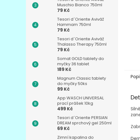
n
Muschio Bianco 750ml
e
79 Kč
l
Tesori d´Oriente Aviváž
Hammam 750ml
79 Kč
Tesori d´Oriente Aviváž
Thalasso Therapy 750ml
79 Kč
Somat GOLD tablety do
myčky 36 tablet
189 Kč
Popi
Magnum Classic tablety
do myčky 50ks
99 Kč
Det
App WASCH UNIVERSAL
prací prášek 10kg
Siln
499 Kč
zan
Tesori d´Oriente PERSIAN
DREAM sprchový gel 250ml
Zabr
69 Kč
Zimní kapalina do
Der