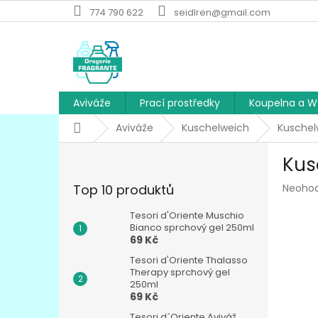
Přejít
774 790 622
seidlren@gmail.com
na
obsah
Aviváže
Prací prostředky
Koupelna a 
Domů
Aviváže
Kuschelweich
Kuschel
P
Kus
o
s
Průmě
Top 10 produktů
Neoho
t
hodnoc
r
produk
Tesori d'Oriente Muschio
a
Bianco sprchový gel 250ml
je
69 Kč
n
0,0
z
n
Tesori d'Oriente Thalasso
5
í
Therapy sprchový gel
hvězdič
250ml
p
69 Kč
a
Tesori d´Oriente Aviváž