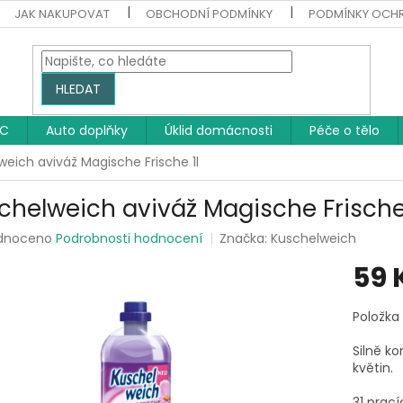
JAK NAKUPOVAT
OBCHODNÍ PODMÍNKY
PODMÍNKY OCH
HLEDAT
WC
Auto doplňky
Úklid domácnosti
Péče o tělo
weich aviváž Magische Frische 1l
chelweich aviváž Magische Frische 
rné
dnoceno
Podrobnosti hodnocení
Značka:
Kuschelweich
ení
59 
tu
Měrná
Položka
cena:
Silně k
ek.
květin.
31 prací