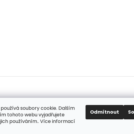
používá soubory cookie. Dalším
ok
Odmítnout
S
m tohoto webu vyjadřujete
ejich používáním.. Více informací