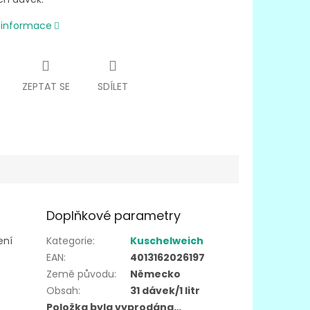
í informace
ZEPTAT SE
SDÍLET
Doplňkové parametry
ení
Kategorie
:
Kuschelweich
EAN
:
4013162026197
Země původu
:
Německo
Obsah
:
31 dávek/1 litr
Položka byla vyprodána…