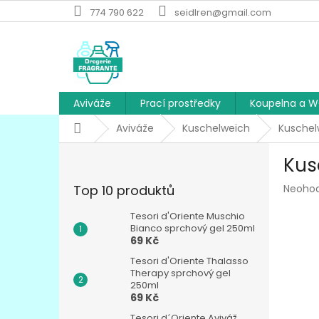
Přejít
774 790 622
seidlren@gmail.com
na
obsah
Aviváže
Prací prostředky
Koupelna a 
Domů
Aviváže
Kuschelweich
Kuschelw
P
Kus
o
s
Průmě
Top 10 produktů
Neoho
t
hodnoc
r
produk
Tesori d'Oriente Muschio
a
Bianco sprchový gel 250ml
je
69 Kč
n
0,0
z
n
Tesori d'Oriente Thalasso
5
í
Therapy sprchový gel
hvězdič
250ml
p
69 Kč
a
Tesori d´Oriente Aviváž