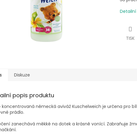
Detailn
TISK
s
Diskuze
ailní popis produktu
ě koncentrovaná německá aviváž Kuschelweich je určena pro bíl
vné prádlo.
ečení zanechává měkké na dotek a krásně vonící. Zabraňuje žm
mačkání.