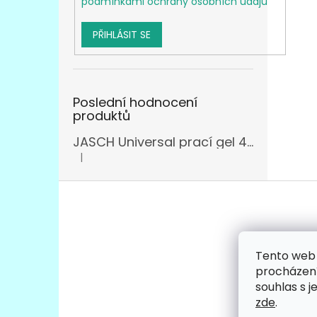
podmínkami ochrany osobních údajů
PŘIHLÁSIT SE
Poslední hodnocení
produktů
JASCH Universal prací gel 4,305l
|
Hodnocení produktu je 3 z 5 hvězdiček.
Z
á
p
a
t
Tento web 
Facebo
í
procházení
souhlas s j
zde
.