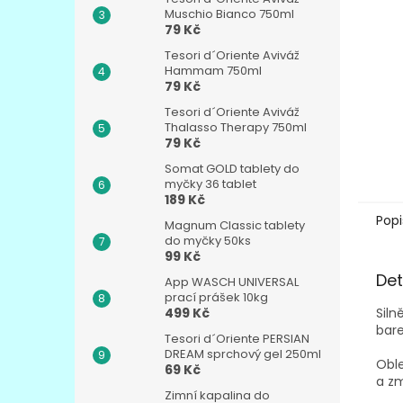
n
Muschio Bianco 750ml
e
79 Kč
l
Tesori d´Oriente Aviváž
Hammam 750ml
79 Kč
Tesori d´Oriente Aviváž
Thalasso Therapy 750ml
79 Kč
Somat GOLD tablety do
myčky 36 tablet
189 Kč
Popi
Magnum Classic tablety
do myčky 50ks
99 Kč
Det
App WASCH UNIVERSAL
prací prášek 10kg
Siln
499 Kč
bare
Tesori d´Oriente PERSIAN
DREAM sprchový gel 250ml
Obl
69 Kč
a z
Zimní kapalina do