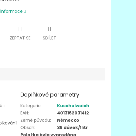
í informace
ZEPTAT SE
SDÍLET
Doplňkové parametry
é i
Kategorie
:
Kuschelweich
EAN
:
4013162031412
Země původu
:
Německo
olkování
Obsah
:
38 dávek/1litr
Položka byla vyprodána…