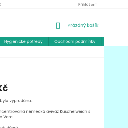
RANY OSOBNÍCH ÚDAJŮ
Přihlášení
NÁKUPNÍ
Prázdný košík
KOŠÍK
Hygienické potřeby
Obchodní podmínky
Kontakty
Kč
 byla vyprodána…
oncentrovaná německá aviváž Kuschelweich s
e Vera.
ích dávek.