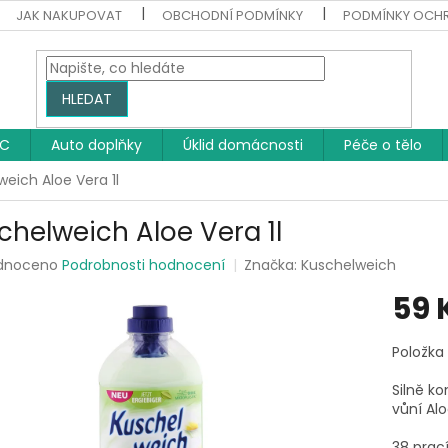
JAK NAKUPOVAT
OBCHODNÍ PODMÍNKY
PODMÍNKY OCH
HLEDAT
WC
Auto doplňky
Úklid domácnosti
Péče o tělo
eich Aloe Vera 1l
chelweich Aloe Vera 1l
rné
dnoceno
Podrobnosti hodnocení
Značka:
Kuschelweich
ení
59 
tu
Měrná
Položka
cena:
Silně k
ek.
vůní Alo
38 prac