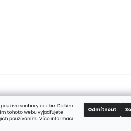
používá soubory cookie. Dalším
ok
Odmítnout
S
m tohoto webu vyjadřujete
ejich používáním.. Více informací