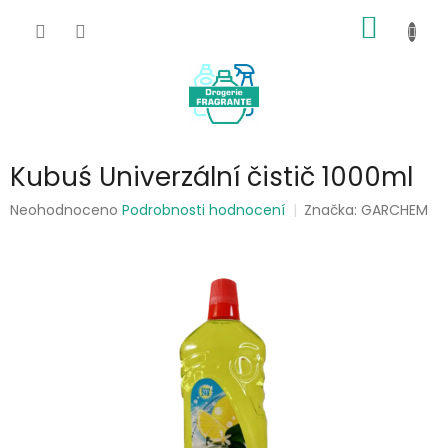
Přejít
NÁKUP
na
obsah
KOŠÍK
Kubuś Univerzální čistič 1000ml
Průměrné
Neohodnoceno
Podrobnosti hodnocení
Značka:
GARCHEM
hodnocení
produktu
je
0,0
z
5
hvězdiček.