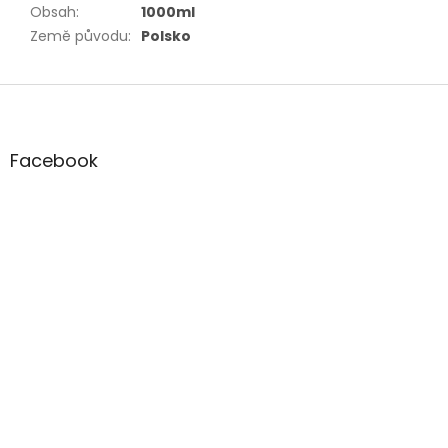
Obsah
:
1000ml
Země původu
:
Polsko
Z
á
p
a
Facebook
t
í