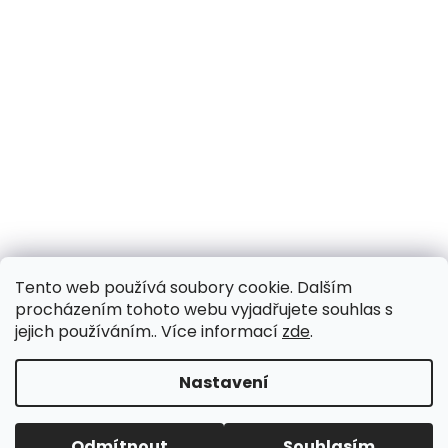
Tento web používá soubory cookie. Dalším
procházením tohoto webu vyjadřujete souhlas s
jejich používáním.. Více informací
zde
.
Vytvořil Shoptet
Nastavení
Copyright 2026
Drogerie Fragrante
. Všechna práva
Odmítnout
Souhlasím