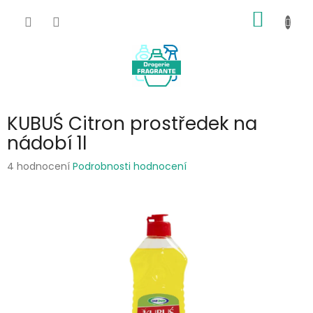
Přejít
NÁKUP
na
obsah
KOŠÍK
KUBUŚ Citron prostředek na
nádobí 1l
Průměrné
4 hodnocení
Podrobnosti hodnocení
hodnocení
produktu
je
5,0
z
5
hvězdiček.