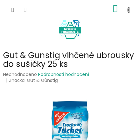
Přejít
NÁKUP
na
obsah
KOŠÍK
Gut & Gunstig vlhčené ubrousky
do sušičky 25 ks
Průměrné
Neohodnoceno
Podrobnosti hodnocení
hodnocení
Značka:
Gut & Günstig
produktu
je
0,0
z
5
hvězdiček.