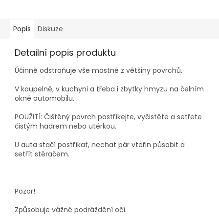
Popis
Diskuze
Detailní popis produktu
Účinně odstraňuje vše mastné z většiny povrchů.
V koupelně, v kuchyni a třeba i zbytky hmyzu na čelním
okně automobilu.
POUŽITÍ: Čištěný povrch postříkejte, vyčistěte a setřete
čistým hadrem nebo utěrkou.
U auta stačí postříkat, nechat pár vteřin působit a
setřít stěračem.
Pozor!
Způsobuje vážné podráždění očí.