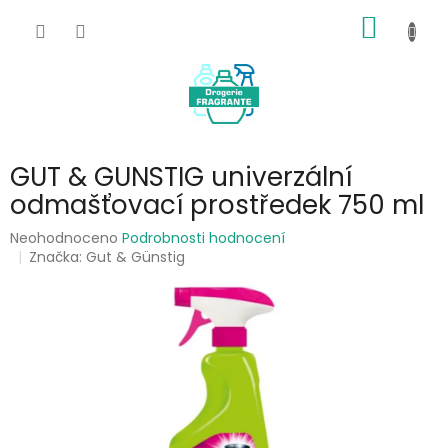
Přejít
NÁKUP
na
obsah
KOŠÍK
GUT & GUNSTIG univerzální
odmašťovací prostředek 750 ml
Průměrné
Neohodnoceno
Podrobnosti hodnocení
hodnocení
Značka:
Gut & Günstig
produktu
je
0,0
z
5
hvězdiček.