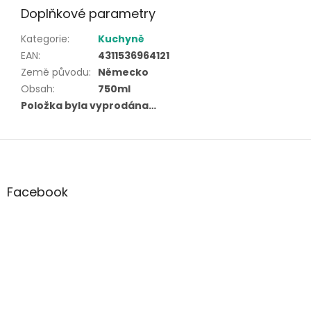
Doplňkové parametry
Kategorie
:
Kuchyně
EAN
:
4311536964121
Země původu
:
Německo
Obsah
:
750ml
Položka byla vyprodána…
Z
á
p
a
Facebook
t
í