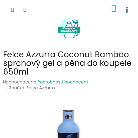
Přejít
NÁKUP
na
obsah
KOŠÍK
Felce Azzurra Coconut Bamboo
sprchový gel a pěna do koupele
650ml
Průměrné
Neohodnoceno
Podrobnosti hodnocení
hodnocení
Značka:
Felce Azzurra
produktu
je
0,0
z
5
hvězdiček.