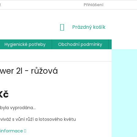
RANY OSOBNÍCH ÚDAJŮ
Přihlášení
NÁKUPNÍ
Prázdný košík
KOŠÍK
Hygienické potřeby
Obchodní podmínky
Kontakty
wer 2l - růžová
Kč
 byla vyprodána…
aviváž s vůní růží a lotosového květu
í informace