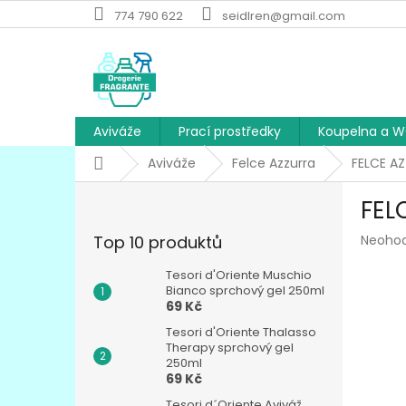
Přejít
774 790 622
seidlren@gmail.com
na
obsah
Aviváže
Prací prostředky
Koupelna a 
Domů
Aviváže
Felce Azzurra
FELCE AZ
P
FEL
o
s
Průmě
Top 10 produktů
Neoho
t
hodnoc
r
produk
Tesori d'Oriente Muschio
a
Bianco sprchový gel 250ml
je
69 Kč
n
0,0
z
n
Tesori d'Oriente Thalasso
5
í
Therapy sprchový gel
hvězdič
250ml
p
69 Kč
a
Tesori d´Oriente Aviváž