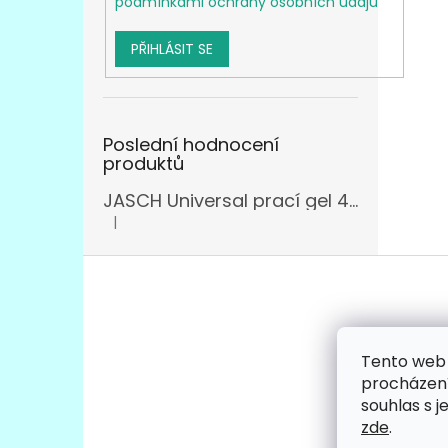
podmínkami ochrany osobních údajů
PŘIHLÁSIT SE
Poslední hodnocení
produktů
JASCH Universal prací gel 4,305l
|
Hodnocení produktu je 3 z 5 hvězdiček.
Z
á
p
a
t
Tento web 
Facebo
í
procházení
souhlas s j
zde
.