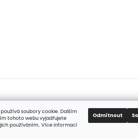
používá soubory cookie. Dalším
ok
Odmítnout
S
m tohoto webu vyjadřujete
ejich používáním.. Více informací