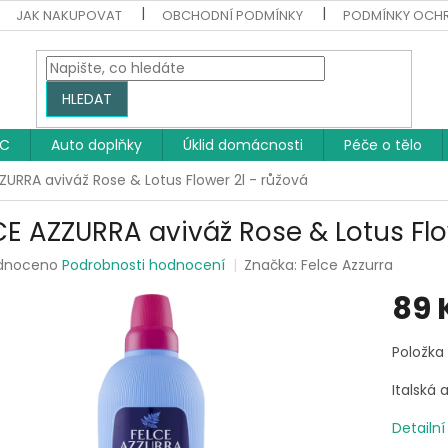
JAK NAKUPOVAT
OBCHODNÍ PODMÍNKY
PODMÍNKY OCH
HLEDAT
WC
Auto doplňky
Úklid domácnosti
Péče o tělo
ZURRA aviváž Rose & Lotus Flower 2l - růžová
CE AZZURRA aviváž Rose & Lotus Flo
rné
dnoceno
Podrobnosti hodnocení
Značka:
Felce Azzurra
ení
89 
tu
Měrná
Položka
cena:
Italská 
ek.
Detailn