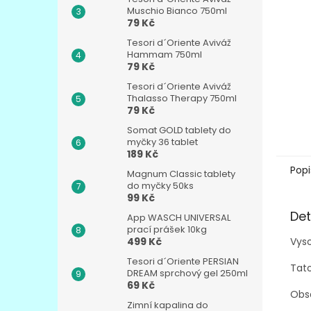
n
Muschio Bianco 750ml
e
79 Kč
l
Tesori d´Oriente Aviváž
Hammam 750ml
79 Kč
Tesori d´Oriente Aviváž
Thalasso Therapy 750ml
79 Kč
Somat GOLD tablety do
myčky 36 tablet
189 Kč
Popi
Magnum Classic tablety
do myčky 50ks
99 Kč
Det
App WASCH UNIVERSAL
prací prášek 10kg
Vyso
499 Kč
Tesori d´Oriente PERSIAN
Tat
DREAM sprchový gel 250ml
69 Kč
Obsa
Zimní kapalina do