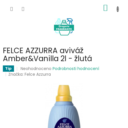
Přejít
NÁKUP
na
obsah
KOŠÍK
FELCE AZZURRA aviváž
Amber&Vanilla 2l - žlutá
Průměrné
Neohodnoceno
Podrobnosti hodnocení
Tip
hodnocení
Značka:
Felce Azzurra
produktu
je
0,0
z
5
hvězdiček.