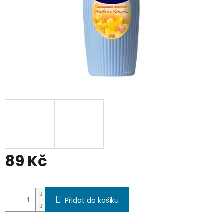
89 Kč
Měrná
cena:
Přidat do košíku