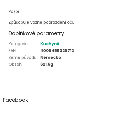
Pozor!
Způsobuje vážné podráždění očí.
Doplňkové parametry
Kategorie
:
Kuchyně
EAN
:
4008455028712
Země původu
:
Německo
Obsah
:
6x1,6g
Z
á
p
a
Facebook
t
í