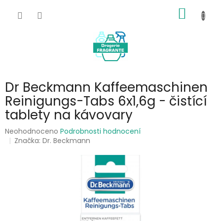
Přejít
NÁKUP
na
obsah
KOŠÍK
Dr Beckmann Kaffeemaschinen
Reinigungs-Tabs 6x1,6g - čistící
tablety na kávovary
Průměrné
Neohodnoceno
Podrobnosti hodnocení
hodnocení
Značka:
Dr. Beckmann
produktu
je
0,0
z
5
hvězdiček.