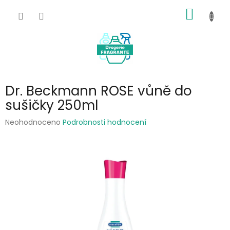
Přejít
NÁKUP
na
obsah
KOŠÍK
Dr. Beckmann ROSE vůně do
sušičky 250ml
Průměrné
Neohodnoceno
Podrobnosti hodnocení
hodnocení
produktu
je
0,0
z
5
hvězdiček.