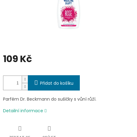
109 Kč
Měrná
cena:
Přidat do košíku
Parfém Dr. Beckmann do sušičky s vůní růží.
Detailní informace