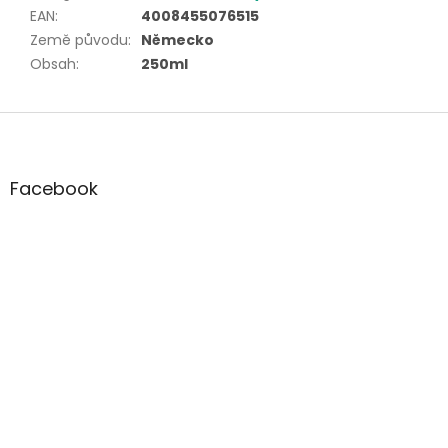
EAN
:
4008455076515
Země původu
:
Německo
Obsah
:
250ml
Z
á
p
a
Facebook
t
í