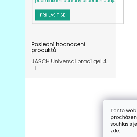
podmínkami ochrany osobních údajů
PŘIHLÁSIT SE
Poslední hodnocení
produktů
JASCH Universal prací gel 4,305l
|
Hodnocení produktu je 3 z 5 hvězdiček.
Z
á
p
a
t
Tento web 
Facebo
í
procházení
souhlas s j
zde
.