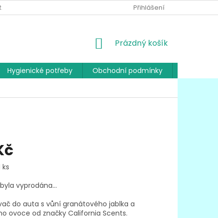
RANY OSOBNÍCH ÚDAJŮ
Přihlášení
NÁKUPNÍ
Prázdný košík
KOŠÍK
Hygienické potřeby
Obchodní podmínky
Kontakty
Kč
 ks
 byla vyprodána…
ač do auta s vůní granátového jablka a
ho ovoce od značky California Scents.