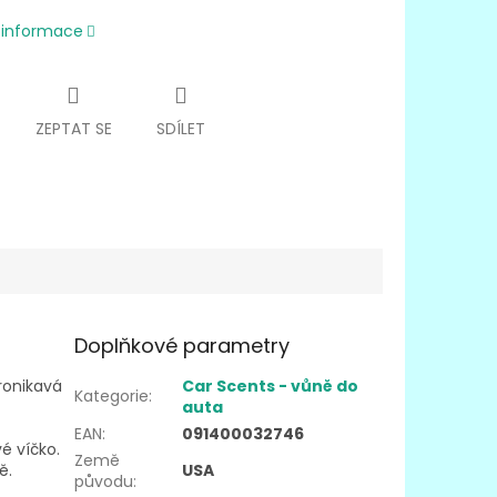
í informace
ZEPTAT SE
SDÍLET
Doplňkové parametry
ronikavá
Car Scents - vůně do
Kategorie
:
auta
EAN
:
091400032746
é víčko.
Země
ě.
USA
původu
: