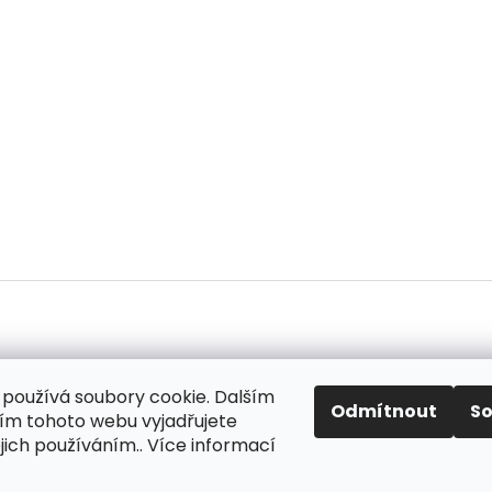
používá soubory cookie. Dalším
ok
Odmítnout
S
m tohoto webu vyjadřujete
ejich používáním.. Více informací