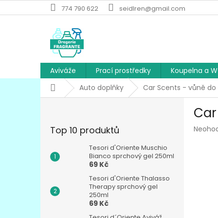
Přejít
774 790 622
seidlren@gmail.com
na
obsah
Aviváže
Prací prostředky
Koupelna a 
Domů
Auto doplňky
Car Scents - vůně do
P
Car
o
s
Průmě
Top 10 produktů
Neoho
t
hodnoc
r
produk
Tesori d'Oriente Muschio
a
Bianco sprchový gel 250ml
je
69 Kč
n
0,0
z
n
Tesori d'Oriente Thalasso
5
í
Therapy sprchový gel
hvězdič
250ml
p
69 Kč
a
Tesori d´Oriente Aviváž