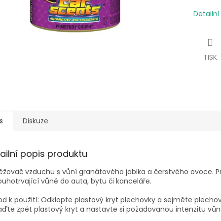
Detailn
TISK
s
Diskuze
ailní popis produktu
žovač vzduchu s vůní granátového jablka a čerstvého ovoce. P
ouhotrvající vůně do auta, bytu či kanceláře.
d k použití: Odklopte plastový kryt plechovky a sejměte plechov
ďte zpět plastový kryt a nastavte si požadovanou intenzitu vůn