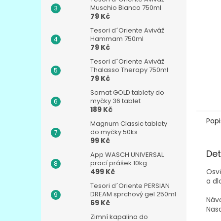
n
Muschio Bianco 750ml
e
79 Kč
l
Tesori d´Oriente Aviváž
Hammam 750ml
79 Kč
Tesori d´Oriente Aviváž
Thalasso Therapy 750ml
79 Kč
Somat GOLD tablety do
myčky 36 tablet
189 Kč
Popi
Magnum Classic tablety
do myčky 50ks
99 Kč
Det
App WASCH UNIVERSAL
prací prášek 10kg
Osvě
499 Kč
a dl
Tesori d´Oriente PERSIAN
DREAM sprchový gel 250ml
Návo
69 Kč
Nasa
Zimní kapalina do