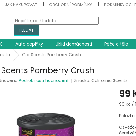
JAK NAKUPOVAT
OBCHODNÍ PODMÍNKY
PODMÍNKY OCH
HLEDAT
WC
Auto doplňky
Úklid domácnosti
Péče o tělo
 auta
Car Scents Pomberry Crush
 Scents Pomberry Crush
rné
dnoceno
Podrobnosti hodnocení
Značka:
California Scents
ení
99 
tu
Měrná
99 Kč / 1
cena:
Položka
ek.
Osvěžov
čerstvé