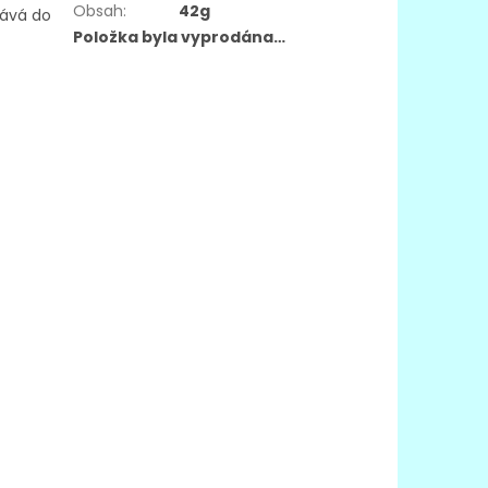
Obsah
:
42g
dává do
Položka byla vyprodána…